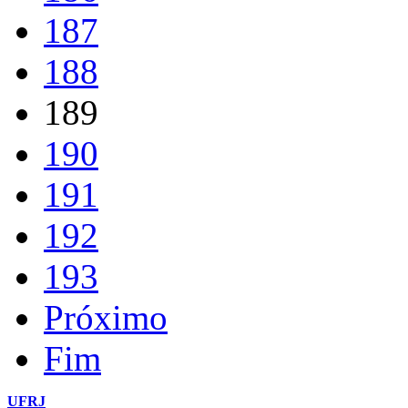
187
188
189
190
191
192
193
Próximo
Fim
UFRJ