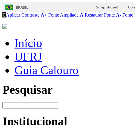
Simplifique!
Com
BRASIL
C
Aplicar Contraste
A+
Fonte Ampliada
A
Restaurar Fonte
A-
Fonte 
Início
UFRJ
Guia Calouro
Pesquisar
Institucional