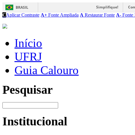
Simplifique!
Com
BRASIL
C
Aplicar Contraste
A+
Fonte Ampliada
A
Restaurar Fonte
A-
Fonte 
Início
UFRJ
Guia Calouro
Pesquisar
Institucional