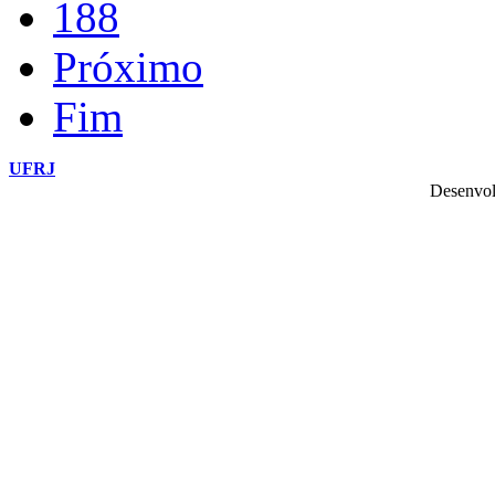
188
Próximo
Fim
UFRJ
Desenvol