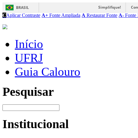
Simplifique!
Com
BRASIL
C
Aplicar Contraste
A+
Fonte Ampliada
A
Restaurar Fonte
A-
Fonte 
Início
UFRJ
Guia Calouro
Pesquisar
Institucional