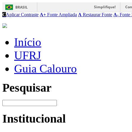
Simplifique!
Com
BRASIL
C
Aplicar Contraste
A+
Fonte Ampliada
A
Restaurar Fonte
A-
Fonte 
Início
UFRJ
Guia Calouro
Pesquisar
Institucional