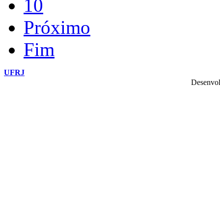
10
Próximo
Fim
UFRJ
Desenvol