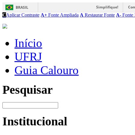
Simplifique!
Com
BRASIL
C
Aplicar Contraste
A+
Fonte Ampliada
A
Restaurar Fonte
A-
Fonte 
Início
UFRJ
Guia Calouro
Pesquisar
Institucional