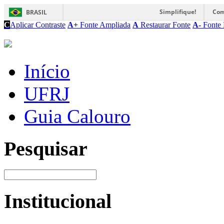
Simplifique!
Com
BRASIL
C
Aplicar Contraste
A+
Fonte Ampliada
A
Restaurar Fonte
A-
Fonte 
Início
UFRJ
Guia Calouro
Pesquisar
Institucional