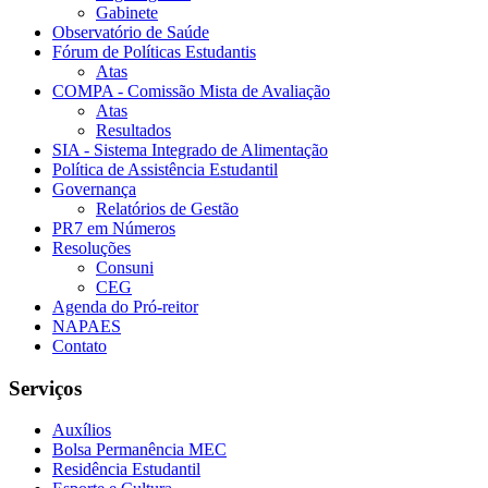
Gabinete
Observatório de Saúde
Fórum de Políticas Estudantis
Atas
COMPA - Comissão Mista de Avaliação
Atas
Resultados
SIA - Sistema Integrado de Alimentação
Política de Assistência Estudantil
Governança
Relatórios de Gestão
PR7 em Números
Resoluções
Consuni
CEG
Agenda do Pró-reitor
NAPAES
Contato
Serviços
Auxílios
Bolsa Permanência MEC
Residência Estudantil