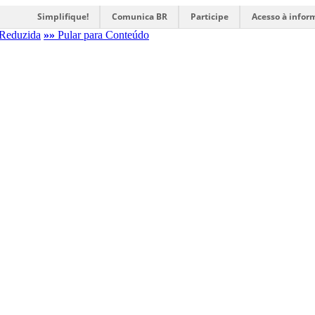
Simplifique!
Comunica BR
Participe
Acesso à infor
Reduzida
»»
Pular para Conteúdo