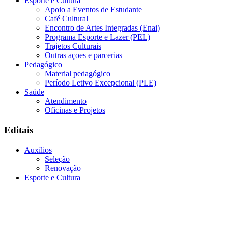
Esporte e Cultura
Apoio a Eventos de Estudante
Café Cultural
Encontro de Artes Integradas (Enai)
Programa Esporte e Lazer (PEL)
Trajetos Culturais
Outras açoes e parcerias
Pedagógico
Material pedagógico
Período Letivo Excepcional (PLE)
Saúde
Atendimento
Oficinas e Projetos
Editais
Auxílios
Seleção
Renovação
Esporte e Cultura