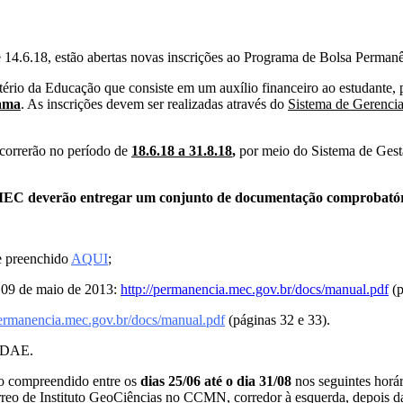
4.6.18, estão abertas novas inscrições ao Programa de Bolsa Perman
o da Educação que consiste em um auxílio financeiro ao estudante, p
rama
. As inscrições devem ser realizadas através do
Sistema de Gerenc
correrão no período de
18.6.18 a 31.8.18
,
por meio do Sistema de Gest
- MEC deverão entregar um conjunto de documentação comprobatóri
e preenchido
AQUI
;
e 09 de maio de 2013:
http://permanencia.mec.gov.br/docs/manual.pdf
(p
permanencia.mec.gov.br/docs/manual.pdf
(páginas 32 e 33).
a DAE.
do compreendido entre os
dias 25/06 até o dia 31/08
nos seguintes horári
nstituto GeoCiências no CCMN, corredor à esquerda, depois da