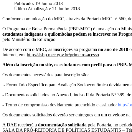
Publicado: 19 Junho 2018
Última Atualização: 21 Junho 2018
Conforme comunicação do MEC, através da Portaria MEC nº 560, de 1
O Programa de Bolsa Permanência (PBP-MEC) é uma ação do Ministéri
estudantes indígenas e quilombolas podem se inscrever no Prog
pelo Ministério da Educação.
De acordo com o MEC, as
inscrições
ao programa
no ano de 2018
o
Internet, em
http://sisbp.mec.gov.br/primeiro-acesso
.
Além da inscrição no site, os estudantes com perfil para o PBP
Os documentos necessários para inscrição são:
- Formulário Específico para Avaliação Socioeconômica devidament
- Documentos solicitados no Anexo I, inciso II da Portaria Nº 389, d
- Termo de compromisso devidamente preenchido e assinado:
http://
Os documentos solicitados deverão ser entregues em um envelope n
A DAE receberá a
documentação solicitada
pela Portaria, no perío
SALA DA PRÓ-REITORIA DE POLÍTICAS ESTUDANTIS – Térreo de I