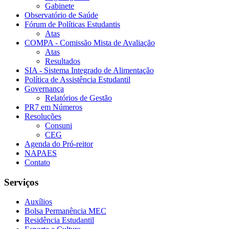
Gabinete
Observatório de Saúde
Fórum de Políticas Estudantis
Atas
COMPA - Comissão Mista de Avaliação
Atas
Resultados
SIA - Sistema Integrado de Alimentação
Política de Assistência Estudantil
Governança
Relatórios de Gestão
PR7 em Números
Resoluções
Consuni
CEG
Agenda do Pró-reitor
NAPAES
Contato
Serviços
Auxílios
Bolsa Permanência MEC
Residência Estudantil