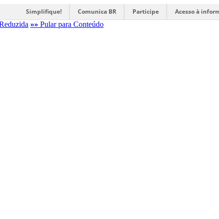
Simplifique!
Comunica BR
Participe
Acesso à infor
Reduzida
»»
Pular para Conteúdo