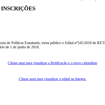
 INSCRIÇÕES
itoria de Políticas Estudantis, torna público o Edital nº545/2018 de
rio de 1 de junho de 2018.
Clique aqui para visualizar a Retificação e o novo calendário
Clique aqui para visualizar o edital na íntegra.