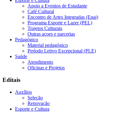
Esporte e Cultura
Apoio a Eventos de Estudante
Café Cultural
Encontro de Artes Integradas (Enai)
Programa Esporte e Lazer (PEL)
Trajetos Culturais
Outras açoes e parcerias
Pedagógico
Material pedagógico
Período Letivo Excepcional (PLE)
Saúde
Atendimento
Oficinas e Projetos
Editais
Auxílios
Seleção
Renovação
Esporte e Cultura