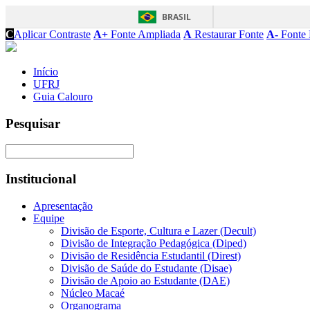
BRASIL
C
Aplicar Contraste
A+
Fonte Ampliada
A
Restaurar Fonte
A-
Fonte 
Início
UFRJ
Guia Calouro
Pesquisar
Institucional
Apresentação
Equipe
Divisão de Esporte, Cultura e Lazer (Decult)
Divisão de Integração Pedagógica (Diped)
Divisão de Residência Estudantil (Direst)
Divisão de Saúde do Estudante (Disae)
Divisão de Apoio ao Estudante (DAE)
Núcleo Macaé
Organograma