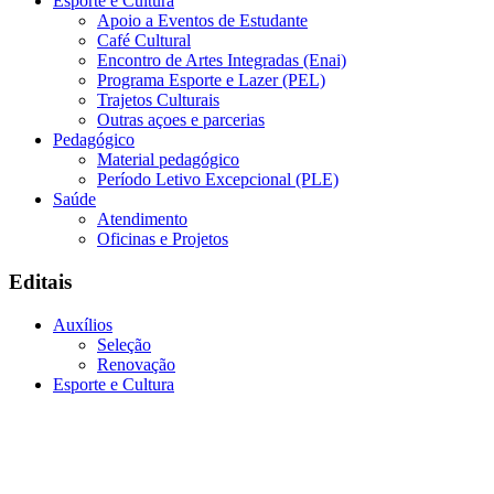
Esporte e Cultura
Apoio a Eventos de Estudante
Café Cultural
Encontro de Artes Integradas (Enai)
Programa Esporte e Lazer (PEL)
Trajetos Culturais
Outras açoes e parcerias
Pedagógico
Material pedagógico
Período Letivo Excepcional (PLE)
Saúde
Atendimento
Oficinas e Projetos
Editais
Auxílios
Seleção
Renovação
Esporte e Cultura