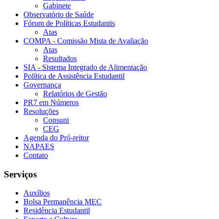
Gabinete
Observatório de Saúde
Fórum de Políticas Estudantis
Atas
COMPA - Comissão Mista de Avaliação
Atas
Resultados
SIA - Sistema Integrado de Alimentação
Política de Assistência Estudantil
Governança
Relatórios de Gestão
PR7 em Números
Resoluções
Consuni
CEG
Agenda do Pró-reitor
NAPAES
Contato
Serviços
Auxílios
Bolsa Permanência MEC
Residência Estudantil