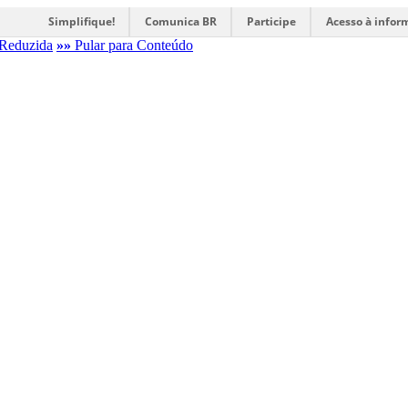
Simplifique!
Comunica BR
Participe
Acesso à infor
Reduzida
»»
Pular para Conteúdo