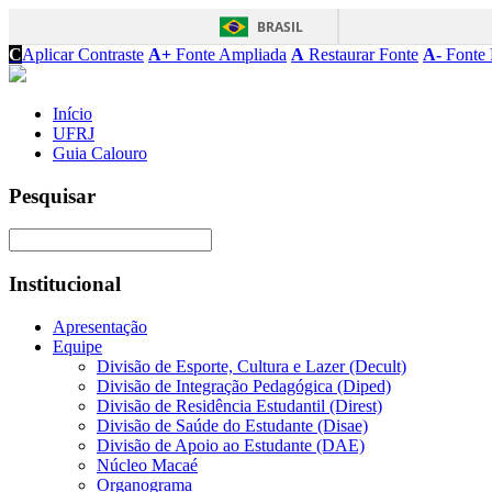
BRASIL
C
Aplicar Contraste
A+
Fonte Ampliada
A
Restaurar Fonte
A-
Fonte 
Início
UFRJ
Guia Calouro
Pesquisar
Institucional
Apresentação
Equipe
Divisão de Esporte, Cultura e Lazer (Decult)
Divisão de Integração Pedagógica (Diped)
Divisão de Residência Estudantil (Direst)
Divisão de Saúde do Estudante (Disae)
Divisão de Apoio ao Estudante (DAE)
Núcleo Macaé
Organograma