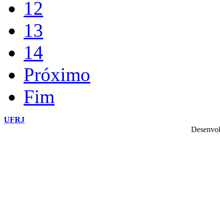
12
13
14
Próximo
Fim
UFRJ
Desenvol