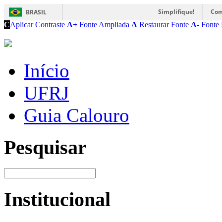
Simplifique!
Com
BRASIL
C
Aplicar Contraste
A+
Fonte Ampliada
A
Restaurar Fonte
A-
Fonte 
Início
UFRJ
Guia Calouro
Pesquisar
Institucional