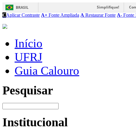
Simplifique!
Com
BRASIL
C
Aplicar Contraste
A+
Fonte Ampliada
A
Restaurar Fonte
A-
Fonte 
Início
UFRJ
Guia Calouro
Pesquisar
Institucional