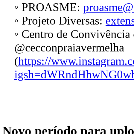
◦ PROASME:
proasme@i
◦ Projeto Diversas:
exten
◦ Centro de Convivência 
@cecconpraiavermelha
(
https://www.instagram.
igsh=dWRndHhwNG0w
Novo período para uploa