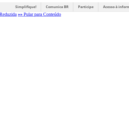
Simplifique!
Comunica BR
Participe
Acesso à infor
Reduzida
»»
Pular para Conteúdo