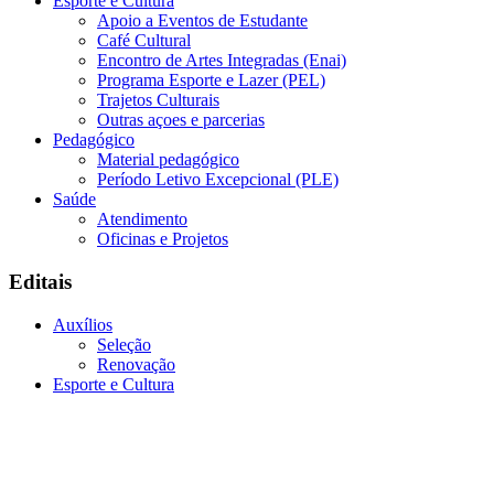
Esporte e Cultura
Apoio a Eventos de Estudante
Café Cultural
Encontro de Artes Integradas (Enai)
Programa Esporte e Lazer (PEL)
Trajetos Culturais
Outras açoes e parcerias
Pedagógico
Material pedagógico
Período Letivo Excepcional (PLE)
Saúde
Atendimento
Oficinas e Projetos
Editais
Auxílios
Seleção
Renovação
Esporte e Cultura