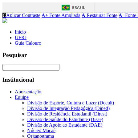
BRASIL
C
Aplicar Contraste
A+
Fonte Ampliada
A
Restaurar Fonte
A-
Fonte 
Início
UFRJ
Guia Calouro
Pesquisar
Institucional
Apresentação
Equipe
Divisão de Esporte, Cultura e Lazer (Decult)
Divisão de Integração Pedagógica (Diped)
Divisão de Residência Estudantil (Direst)
Divisão de Saúde do Estudante (Disae)
Divisão de Apoio ao Estudante (DAE)
Núcleo Macaé
Organograma