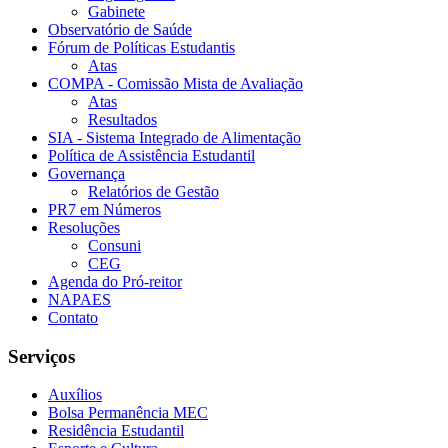
Gabinete
Observatório de Saúde
Fórum de Políticas Estudantis
Atas
COMPA - Comissão Mista de Avaliação
Atas
Resultados
SIA - Sistema Integrado de Alimentação
Política de Assistência Estudantil
Governança
Relatórios de Gestão
PR7 em Números
Resoluções
Consuni
CEG
Agenda do Pró-reitor
NAPAES
Contato
Serviços
Auxílios
Bolsa Permanência MEC
Residência Estudantil