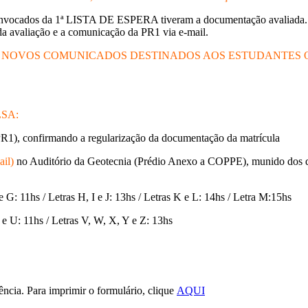
ados da 1ª LISTA DE ESPERA tiveram a documentação avaliada. Os 
da avaliação e a comunicação da PR1 via e-mail.
NOVOS COMUNICADOS DESTINADOS AOS ESTUDANTES QU
SA:
PR1), confirmando a regularização da documentação da matrícula
ail)
no Auditório da Geotecnia (Prédio Anexo a COPPE), munido dos doc
e G: 11hs / Letras H, I e J: 13hs / Letras K e L: 14hs / Letra M:15hs
T e U: 11hs / Letras V, W, X, Y e Z: 13hs
ncia. Para imprimir o formulário, clique
AQUI