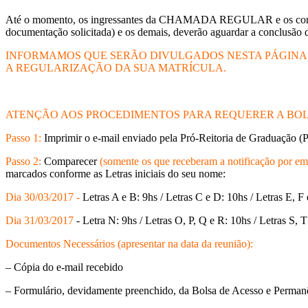
Até o momento, os ingressantes da CHAMADA REGULAR e os convoc
documentação solicitada) e os demais, deverão aguardar a conclusão 
INFORMAMOS QUE SERÃO DIVULGADOS NESTA PÁGINA 
A REGULARIZAÇÃO DA SUA MATRÍCULA.
ATENÇÃO AOS PROCEDIMENTOS PARA REQUERER A BOL
Passo 1:
Imprimir o e-mail enviado pela Pró-Reitoria de Graduação (
Passo 2:
Comparecer
(somente os que receberam a notificação por em
marcados conforme as Letras iniciais do seu nome:
Dia 30/03/2017
-
Letras A e B: 9hs / Letras C e D: 10hs / Letras E, F 
Dia 31/03/2017
- Letra N: 9hs / Letras O, P, Q e R: 10hs / Letras S, 
Documentos Necessários (apresentar na data da reunião):
– Cópia do e-mail recebido
– Formulário, devidamente preenchido, da Bolsa de Acesso e Permanê