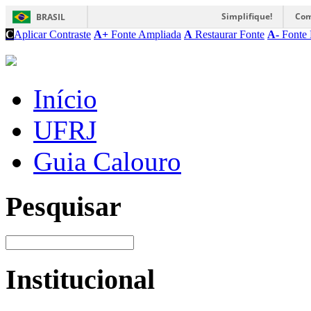
Simplifique!
Com
BRASIL
C
Aplicar Contraste
A+
Fonte Ampliada
A
Restaurar Fonte
A-
Fonte 
Início
UFRJ
Guia Calouro
Pesquisar
Institucional