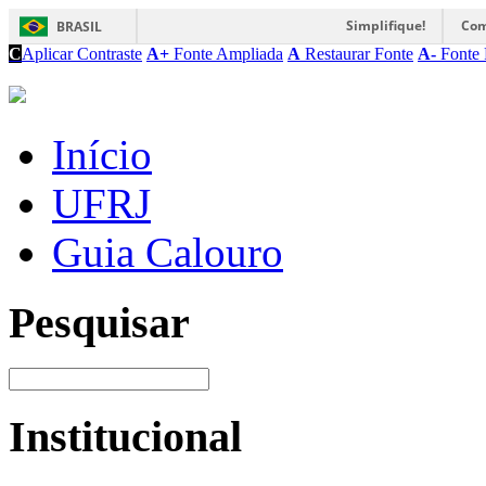
Simplifique!
Com
BRASIL
C
Aplicar Contraste
A+
Fonte Ampliada
A
Restaurar Fonte
A-
Fonte 
Início
UFRJ
Guia Calouro
Pesquisar
Institucional