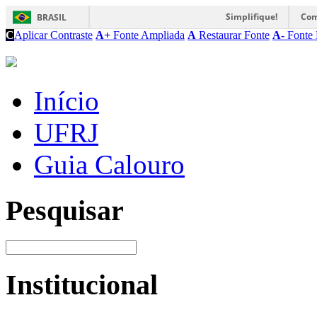
Simplifique!
Com
BRASIL
C
Aplicar Contraste
A+
Fonte Ampliada
A
Restaurar Fonte
A-
Fonte 
Início
UFRJ
Guia Calouro
Pesquisar
Institucional