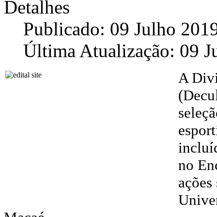
Detalhes
Publicado: 09 Julho 201
Última Atualização: 09 J
A Divi
(Decul
seleçã
esport
incluí
no Enc
ações 
Univer