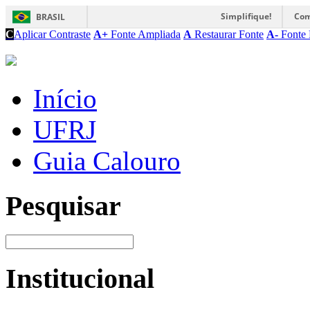
Simplifique!
Com
BRASIL
C
Aplicar Contraste
A+
Fonte Ampliada
A
Restaurar Fonte
A-
Fonte 
Início
UFRJ
Guia Calouro
Pesquisar
Institucional