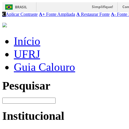
Simplifique!
Com
BRASIL
C
Aplicar Contraste
A+
Fonte Ampliada
A
Restaurar Fonte
A-
Fonte 
Início
UFRJ
Guia Calouro
Pesquisar
Institucional