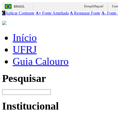
Simplifique!
Com
BRASIL
C
Aplicar Contraste
A+
Fonte Ampliada
A
Restaurar Fonte
A-
Fonte 
Início
UFRJ
Guia Calouro
Pesquisar
Institucional