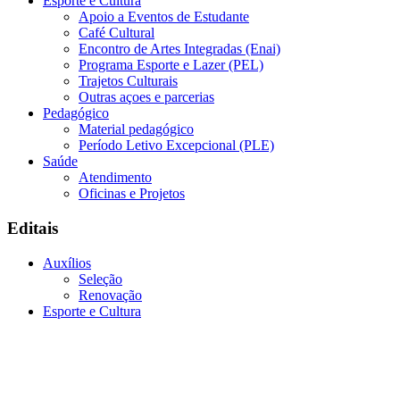
Esporte e Cultura
Apoio a Eventos de Estudante
Café Cultural
Encontro de Artes Integradas (Enai)
Programa Esporte e Lazer (PEL)
Trajetos Culturais
Outras açoes e parcerias
Pedagógico
Material pedagógico
Período Letivo Excepcional (PLE)
Saúde
Atendimento
Oficinas e Projetos
Editais
Auxílios
Seleção
Renovação
Esporte e Cultura