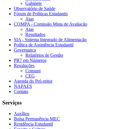
Gabinete
Observatório de Saúde
Fórum de Políticas Estudantis
Atas
COMPA - Comissão Mista de Avaliação
Atas
Resultados
SIA - Sistema Integrado de Alimentação
Política de Assistência Estudantil
Governança
Relatórios de Gestão
PR7 em Números
Resoluções
Consuni
CEG
Agenda do Pró-reitor
NAPAES
Contato
Serviços
Auxílios
Bolsa Permanência MEC
Residência Estudantil