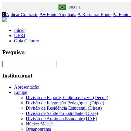
BRASIL
C
Aplicar Contraste
A+
Fonte Ampliada
A
Restaurar Fonte
A-
Fonte 
Início
UFRJ
Guia Calouro
Pesquisar
Institucional
Apresentação
Equipe
Divisão de Esporte, Cultura e Lazer (Decult)
Divisão de Integração Pedagógica (Diped)
Divisão de Residência Estudantil (Direst)
Divisão de Saúde do Estudante (Disae)
Divisão de Apoio ao Estudante (DAE)
Núcleo Macaé
Organograma