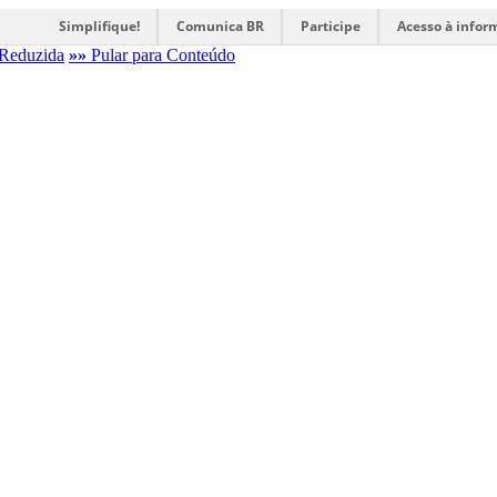
Simplifique!
Comunica BR
Participe
Acesso à infor
Reduzida
»»
Pular para Conteúdo