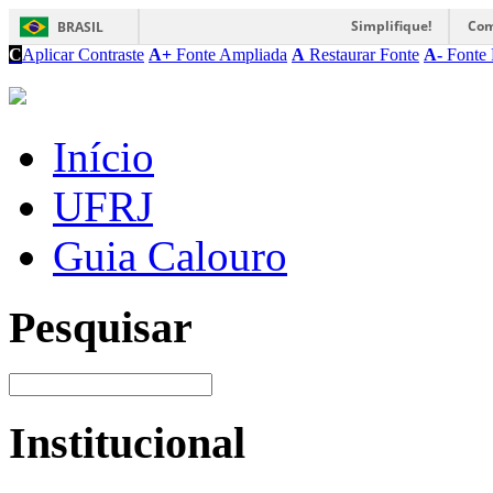
Simplifique!
Com
BRASIL
C
Aplicar Contraste
A+
Fonte Ampliada
A
Restaurar Fonte
A-
Fonte 
Início
UFRJ
Guia Calouro
Pesquisar
Institucional