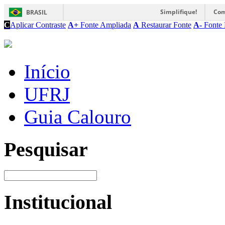
Simplifique!
Com
BRASIL
C
Aplicar Contraste
A+
Fonte Ampliada
A
Restaurar Fonte
A-
Fonte 
Início
UFRJ
Guia Calouro
Pesquisar
Institucional