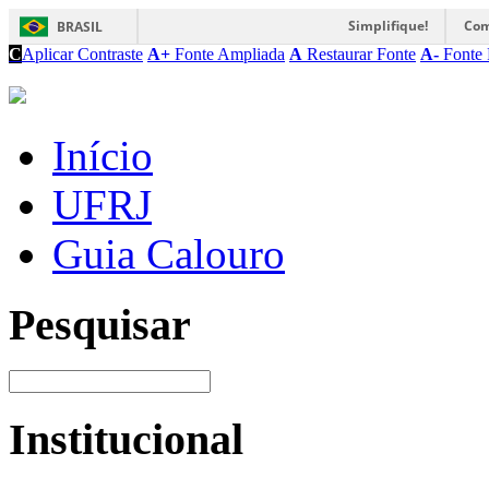
Simplifique!
Com
BRASIL
C
Aplicar Contraste
A+
Fonte Ampliada
A
Restaurar Fonte
A-
Fonte 
Início
UFRJ
Guia Calouro
Pesquisar
Institucional