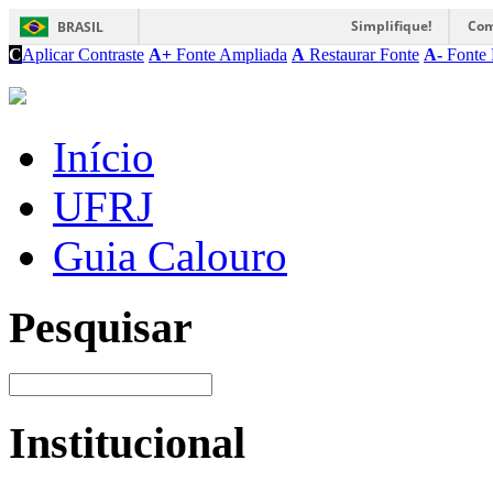
Simplifique!
Com
BRASIL
C
Aplicar Contraste
A+
Fonte Ampliada
A
Restaurar Fonte
A-
Fonte 
Início
UFRJ
Guia Calouro
Pesquisar
Institucional