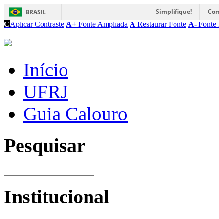
Simplifique!
Com
BRASIL
C
Aplicar Contraste
A+
Fonte Ampliada
A
Restaurar Fonte
A-
Fonte 
Início
UFRJ
Guia Calouro
Pesquisar
Institucional